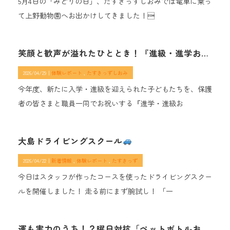
5月4日の「みどりの日」、たすきっずしおみでは電車に乗っ
て上野動物園へお出かけしてきました！
笑顔と歓声が溢れたひととき！『進級・進学おめでとうの会』を開催しました！
2026/04/29｜
体験レポート
たすきっずしおみ
今年度、新たに入学・進級を迎えられた子どもたちを、保護
者の皆さまと職員一同でお祝いする『進学・進級お
大島ドライビングスクール
2026/04/22｜
新着情報
体験レポート
たすきっず
今日はスタッフが作ったコースを使ったドライビングスクー
ルを開催しました！ 走る前にまず腕試し！ 「一
運も実力のうち！？曜日対抗「ペットボトルおみくじ倒し」……勝負の行方は！？