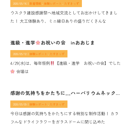
2026/05/16｜
新着情報
体験レポート
たすきっず
ウスクラ建設感謝祭へ地域交流としてお出かけしてきまし
た！ 大工体験あり、ミニ縁日ありの盛りだくさんな
進級・進学
お祝いの会 inおおじま
2026/05/12｜
体験レポート
たすきっず
4/29(水)は、毎年恒例
【進級・進学 お祝いの会】でした
会場は
感謝の気持ちをかたちに,,,ハーバリウムネックレス作り
2026/05/09｜
体験レポート
たすきっず
今日は感謝の気持ちをかたちにする特別な制作活動！ カラ
フルなドライフラワーをガラスドームに閉じ込めた