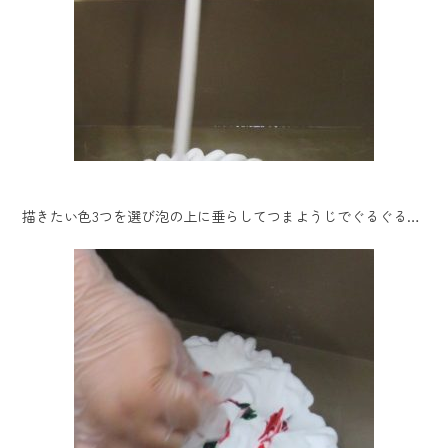
描きたい色3つを選び泡の上に垂らしてつまようじでぐるぐる…