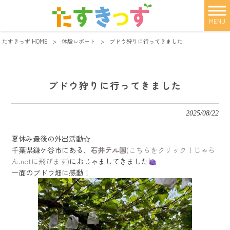
MENU
たすきっず HOME
>
体験レポート
>
ブドウ狩りに行ってきました
ブドウ狩りに行ってきました
2025/08/22
夏休み最後の外出活動☆
千葉県鎌ケ谷市にある、
石井テル園
(こちらをクリック！じゃら
ん.netに飛びます)
におじゃましてきました
一面のブドウ畑に感動！