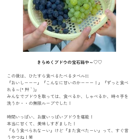
きらめくブドウの宝石箱や～♡♡
この後は、ひたすら食べるたべるタベル!!!
『おいしーーー』『こんなに甘いのかーーー！』『ずっと食べ
れる～(* ´艸｀)』
みんなでブドウを取っては、食べるか、しゃべるか、時々手を
洗うか・・の無限ループでした！
時間いっぱい、お腹いっぱいブドウを堪能！
本当に甘くて、美味しすぎました！
『もう食べられなーい』けど『また食べたーい』って、すぐ言
うやつね！笑