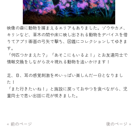
映像の森に動物を捕まえるエリアもありました。ゾウやカメ、
キリンなど、草木の間や床に映し出される動物をデバイスを借
りてアプリ画面の弓矢で撃ち、図鑑にコレクションしてゆきま
す。
「何匹つかまえた？」「あそこにもいるよ！」とお友達同士で
情報交換をしながら次々現れる動物を追いかけます！
足、目、耳の感覚刺激をめいっぱい楽しんだ一日となりまし
た！
「また行きたいね！」と施設に戻っておやつを食べながら、児
童同士で思い出話に花が咲きました。
« 前のページ
後のページ »