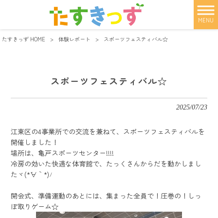
MENU
たすきっず HOME
>
体験レポート
>
スポーツフェスティバル☆
スポーツフェスティバル☆
2025/07/23
江東区の4事業所での交流を兼ねて、スポーツフェスティバルを
開催しました！
場所は、亀戸スポーツセンター!!!!
冷房の効いた快適な体育館で、たっくさんからだを動かしまし
たヾ(*´∀｀*)ﾉ
開会式、準備運動のあとには、集まった全員で！圧巻の！しっ
ぽ取りゲーム☆