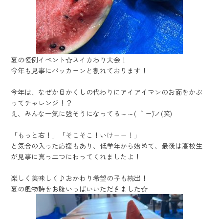
夏の恒例イベント☆スイカわり大会！
今年も見事にパッカーンと割れております！
今年は、なぜか目かくしの代わりにアイアイマンのお面をかぶ
ってチャレンジ！？
え、みんな一気に強そうになってる～～( ｀ー´)ノ(笑)
「もっと右！」「そこそこ！いけーー！」
と気合の入った応援もあり、低学年から始めて、最後は高校生
が見事に真っ二つにわってくれましたよ！
楽しく美味しく♪おかわり希望の子も続出！
夏の風物詩をお腹いっぱいいただきました☆