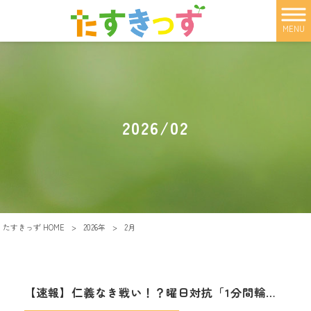
MENU
2026/02
たすきっず HOME
>
2026年
>
2月
【速報】仁義なき戦い！？曜日対抗「1分間輪投げ」を制したのは…