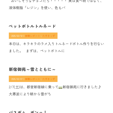
おいしそうなチョコたち・・・・・ 実は食べ物ではなく、
液体樹脂「レジン」を使い、色もバ
ペットボトルトルネード
2026/02/12｜
体験レポート
たすきっず
本日は、キラキラのラメ入りトルネードボトル作りを行ない
ました。 まずは、ペットボトルに
新宿御苑～雪とともに～
2026/02/07｜
体験レポート
たすきっず
2/7(土)は、都営新宿線に乗って
新宿御苑に行きました♪
大寒波により朝から雪がち
バスボム ボンっ！