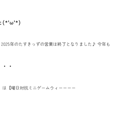
'ω'*)
、2025年のたすきっずの営業は終了となりました♪ 今年も
・・・
）は【曜日対抗ミニゲームウィーーーー