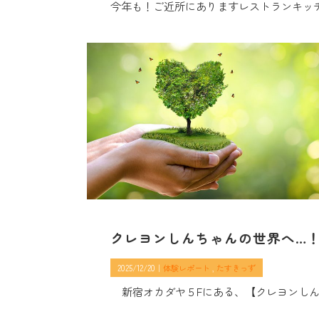
今年も！ご近所にありますレストランキッチ
クレヨンしんちゃんの世界へ…
2025/12/20｜
体験レポート
たすきっず
新宿オカダヤ５Fにある、【クレヨンしん