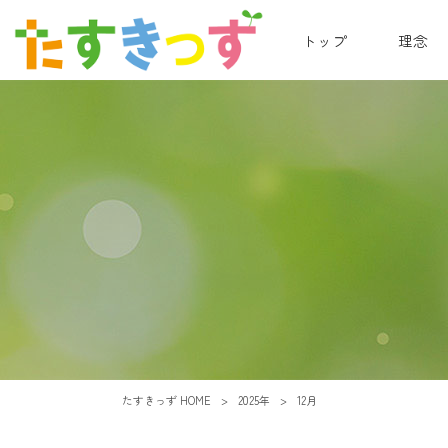
トップ
理念
たすきっず HOME
>
2025年
>
12月