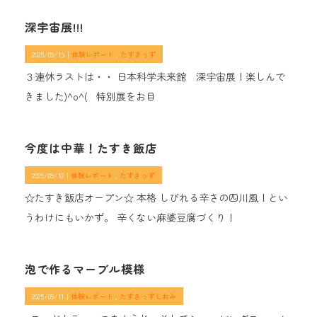
深宇宙展!!!
2025/09/15｜
体験レポート
たすきっず
３連休ラストは・・ 日本科学未来館 深宇宙展！楽しんで
きました)^o^( 特別展をお目
今度は中華！たすき飯店
2025/09/13｜
体験レポート
たすきっず
☆たすき飯店オープン☆ 本格 しびれる辛さの四川風！とい
うわけにもいかず。 辛くない麻婆豆腐づくり！
泡で作るマーブル模様
2025/09/11｜
体験レポート
たすきっずしおみ