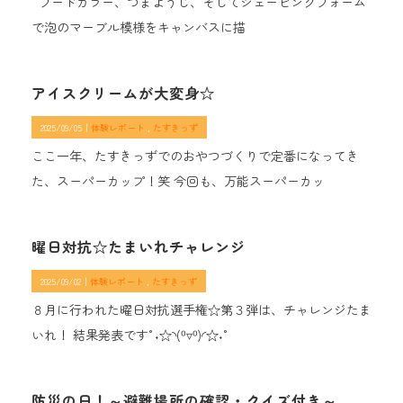
フードカラー、つまようじ、そしてシェービングフォーム
で泡のマーブル模様をキャンバスに描
アイスクリームが大変身☆
2025/09/05｜
体験レポート
たすきっず
ここ一年、たすきっずでのおやつづくりで定番になってき
た、スーパーカップ！笑 今回も、万能スーパーカッ
曜日対抗☆たまいれチャレンジ
2025/09/02｜
体験レポート
たすきっず
８月に行われた曜日対抗選手権☆第３弾は、チャレンジたま
いれ！ 結果発表です°˖☆◝(⁰▿⁰)◜☆˖°
防災の日！～避難場所の確認・クイズ付き～