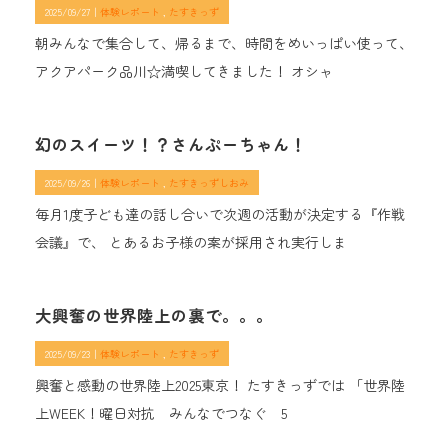
2025/09/27｜
体験レポート
たすきっず
朝みんなで集合して、帰るまで、時間をめいっぱい使って、
アクアパーク品川☆満喫してきました！ オシャ
幻のスイーツ！？さんぷーちゃん！
2025/09/26｜
体験レポート
たすきっずしおみ
毎月1度子ども達の話し合いで次週の活動が決定する『作戦
会議』で、 とあるお子様の案が採用され実行しま
大興奮の世界陸上の裏で。。。
2025/09/23｜
体験レポート
たすきっず
興奮と感動の世界陸上2025東京！ たすきっずでは 「世界陸
上WEEK！曜日対抗 みんなでつなぐ 5