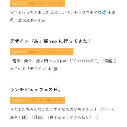
2025/07/30｜
体験レポート
たすきっず
今年も行ってきました!!! 水上アスレチックで有名な
千葉
県 清水公園～(((o(
デザイン『あ』展neo に行ってきた！
2025/07/28｜
体験レポート
たすきっずしおみ
電車に乗り、虎ノ門ヒルズ内の「TOKYO NODE」で開催さ
れている『デザイン“あ”展
ランチビュッフェの日。
2025/07/28｜
たすきっず
体験レポート
子どもたちみんながだいすきなものが勢ぞろい！ 〈ソース
焼きそば〉〈炒飯〉〈白米☆ふりかけもあり〉 〈