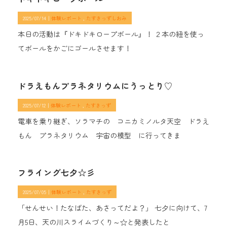
2025/07/14｜
体験レポート
たすきっずしおみ
本日の活動は『ドキドキロープボール』！ ２本の紐を使っ
てボールをかごにゴールさせます！
ドラえもんプラネタリウムにうっとり♡
2025/07/12｜
体験レポート
たすきっず
電車を乗り継ぎ、ソラマチの コニカミノルタ天空 ドラえ
もん プラネタリウム 宇宙の模型 に行ってきま
フライング七夕☆彡
2025/07/05｜
体験レポート
たすきっず
「せんせい！たなばた、あさってだよ？」 七夕に向けて、7
月5日、天の川スライムづくり～☆と発表したと