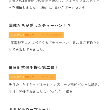
江東区の4事業所での交流を兼ねて、スポーツフェスティバ
ルを開催しました！ 場所は、亀戸スポーツセンタ
海賊たちが愛したチャーハン！？
2025/07/22｜
体験レポート
たすきっずしおみ
某海賊アニメに出てくる『チャーハン』をお昼ご飯作りと
して再現してみました。
曜日対抗選手権☆第二弾!!
2025/07/16｜
体験レポート
たすきっず
先月の たすきっずネーションズリーグ風船バレーに続き、
今月も開催されましたよ～＼(^o^)／ 曜日
ドキドキロープボール