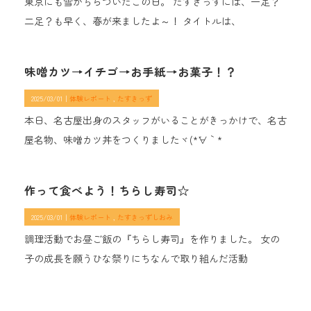
東京にも雪がちらついたこの日。 たすきっずには、一足？
二足？も早く、春が来ましたよ～！ タイトルは、
味噌カツ→イチゴ→お手紙→お菓子！？
2025/03/01｜
体験レポート
たすきっず
本日、名古屋出身のスタッフがいることがきっかけで、名古
屋名物、味噌カツ丼をつくりましたヾ(*´∀｀*
作って食べよう！ちらし寿司☆
2025/03/01｜
体験レポート
たすきっずしおみ
調理活動でお昼ご飯の『ちらし寿司』を作りました。 女の
子の成長を願うひな祭りにちなんで取り組んだ活動