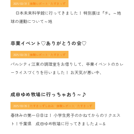
2025/03/31｜
体験レポート
たすきっず
日本未来科学館に行ってきました！ 特別展は『チ。～地
球の運動について～地
卒業イベント♡ありがとうの会♡
2025/03/29｜
体験レポート
たすきっず
パルシティ江東の調理室をお借りして、卒業イベントのカレ
ーライスづくりを行いました！ お天気が悪い中、
成田ゆめ牧場に行っちゃおう～♪
2025/03/26｜
たすきっずしおみ
体験レポート
たすきっず
春休みの第一日目は！ 小学生男子のかねてからのリクエス
ト！千葉県 成田ゆめ牧場に行ってきましたよ～&