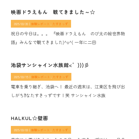
映画ドラえもん 観てきました～☆
2025/03/20｜
体験レポート
たすきっず
祝日の今日は。。。 『映画ドラえもん のび太の絵世界物
語』みんなで観てきました)^o^( 一年に二回
池袋サンシャイン水族館<゜)))彡
2025/03/15｜
体験レポート
たすきっず
電車を乗り継ぎ、池袋へ！ 最近の週末は、江東区を飛び出
しがち⁈なたすきっずです！笑 サンシャイン水族
HALKUL☆壁画
2025/03/03｜
体験レポート
たすきっず