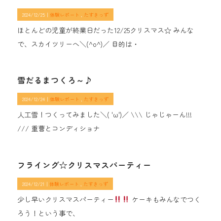
2024/12/25｜
体験レポート
たすきっず
ほとんどの児童が終業日だった12/25クリスマス☆ みんな
で、スカイツリーへ＼(^o^)／ 目的は・
雪だるまつくろ～♪
2024/12/24｜
体験レポート
たすきっず
人工雪！つくってみました＼( 'ω')／ \\\ じゃじゃーん!!!
/// 重曹とコンディショナ
フライング☆クリスマスパーティー
2024/12/21｜
体験レポート
たすきっず
少し早いクリスマスパーティー
ケーキもみんなでつく
ろう！という事で、