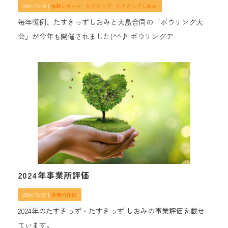
2024/12/28｜
体験レポート
たすきっず
たすきっずしおみ
毎年恒例、たすきっずしおみと大島合同の「ボウリング大
会」が今年も開催されました(^^♪ ボウリングデ
2024年事業所評価
2024/12/27｜
事業所評価
2024年のたすきっず・たすきっず しおみの事業評価を載せ
ています。