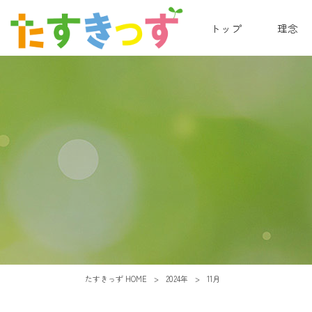
トップ
理念
たすきっず HOME
>
2024年
>
11月