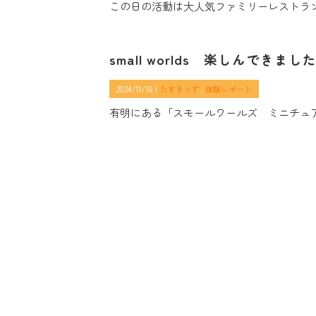
この日の活動は大人気ファミリーレストラ
small worlds 楽しんできまし
2024/11/16｜
たすきっず
体験レポート
有明にある「スモールワールズ ミニチュ